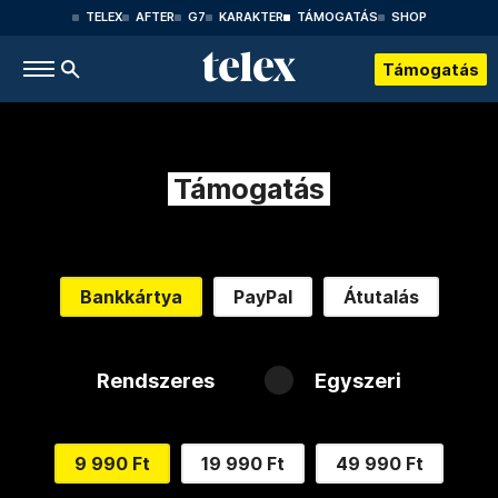
TELEX
AFTER
G7
KARAKTER
TÁMOGATÁS
SHOP
Támogatás
Támogatás
Bankkártya
PayPal
Átutalás
Rendszeres
Egyszeri
9 990 Ft
19 990 Ft
49 990 Ft