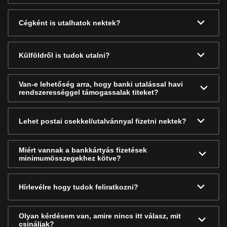
Cégként is utalhatok nektek?
Külföldről is tudok utalni?
Van-e lehetőség arra, hogy banki utalással havi
rendszerességgel támogassalak titeket?
Lehet postai csekkel/utalvánnyal fizetni nektek?
Miért vannak a bankkártyás fizetések
minimumösszegekhez kötve?
Hírlevélre hogy tudok feliratkozni?
Olyan kérdésem van, amire nincs itt válasz, mit
csináljak?