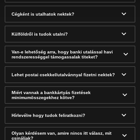
Cégként is utalhatok nektek?
Külföldről is tudok utalni?
Van-e lehetőség arra, hogy banki utalással havi
rendszerességgel támogassalak titeket?
Lehet postai csekkel/utalvánnyal fizetni nektek?
Miért vannak a bankkártyás fizetések
minimumösszegekhez kötve?
Hírlevélre hogy tudok feliratkozni?
Olyan kérdésem van, amire nincs itt válasz, mit
csináljak?