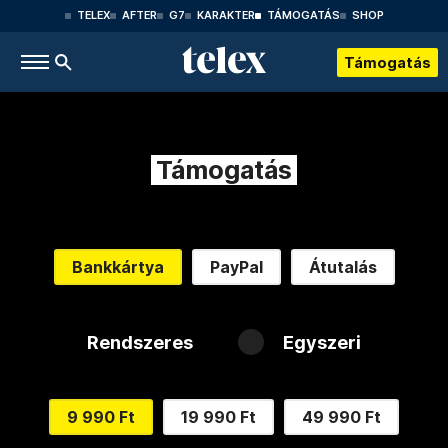
TELEX
AFTER
G7
KARAKTER
TÁMOGATÁS
SHOP
Támogatás
Támogatás
Bankkártya
PayPal
Átutalás
Rendszeres
Egyszeri
9 990 Ft
19 990 Ft
49 990 Ft