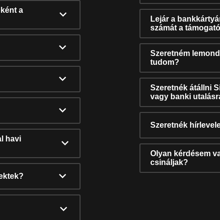
ként a
Lejár a bankkárty
számát a támogató
Szeretném lemonda
tudom?
Szeretnék átállni 
vagy banki utalás
Szeretnék hírlevele
l havi
Olyan kérdésem van
csináljak?
nektek?