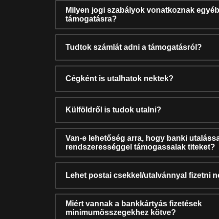
Milyen jogi szabályok vonatkoznak egyéb
támogatásra?
Tudtok számlát adni a támogatásról?
Cégként is utalhatok nektek?
Külföldről is tudok utalni?
Van-e lehetőség arra, hogy banki utalássa
rendszerességgel támogassalak titeket?
Lehet postai csekkel/utalvánnyal fizetni 
Miért vannak a bankkártyás fizetések
minimumösszegekhez kötve?