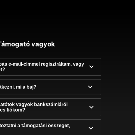
Támogató vagyok
ibás e-mail-címmel regisztráltam, vagy
et?
kezni, mi a baj?
atótok vagyok bankszámláról
incs fiókom?
oztatni a támogatási összeget,