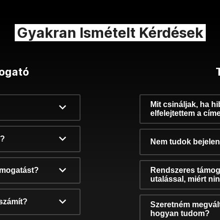
Gyakran Ismételt Kérdések
ogató
Mit csináljak, ha h
elfelejtettem a cím
k?
Nem tudok bejelent
támogatást?
Rendszeres támog
utalással, miért n
számít?
Szeretném megvált
hogyan tudom?