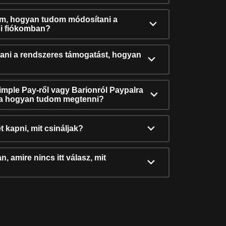
ám, hogyan tudom módosítani a
i fiókomban?
ni a rendszeres támogatást, hogyan
Simple Pay-ről vagy Barionról Paypalra
ra hogyan tudom megtenni?
t kapni, mit csináljak?
, amire nincs itt válasz, mit