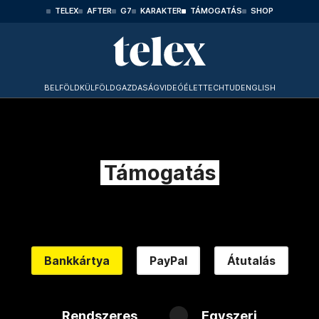
TELEX
AFTER
G7
KARAKTER
TÁMOGATÁS
SHOP
BELFÖLD
KÜLFÖLD
GAZDASÁG
VIDEÓ
ÉLET
TECHTUD
ENGLISH
Támogatás
Bankkártya
PayPal
Átutalás
Rendszeres
Egyszeri