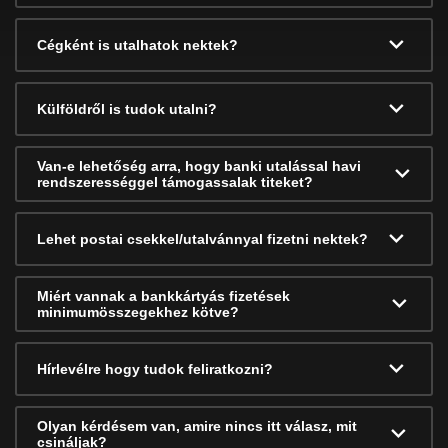
Cégként is utalhatok nektek?
Külföldről is tudok utalni?
Van-e lehetőség arra, hogy banki utalással havi
rendszerességgel támogassalak titeket?
Lehet postai csekkel/utalvánnyal fizetni nektek?
Miért vannak a bankkártyás fizetések
minimumösszegekhez kötve?
Hírlevélre hogy tudok feliratkozni?
Olyan kérdésem van, amire nincs itt válasz, mit
csináljak?