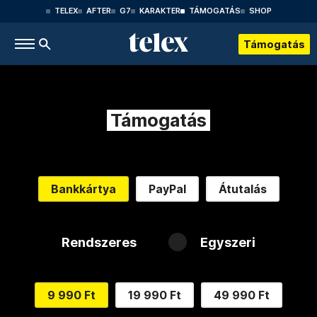
TELEX
AFTER
G7
KARAKTER
TÁMOGATÁS
SHOP
Támogatás
Támogatás
Bankkártya
PayPal
Átutalás
Rendszeres
Egyszeri
9 990 Ft
19 990 Ft
49 990 Ft