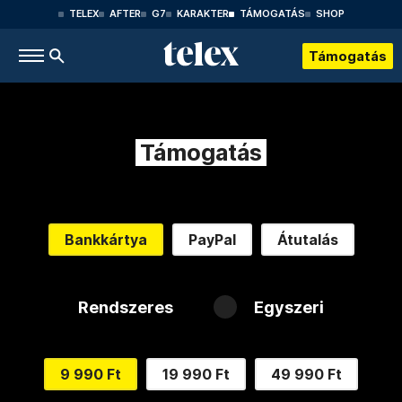
TELEX
AFTER
G7
KARAKTER
TÁMOGATÁS
SHOP
Támogatás
Támogatás
Bankkártya
PayPal
Átutalás
Rendszeres
Egyszeri
9 990 Ft
19 990 Ft
49 990 Ft