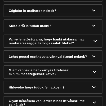
Cégként is utalhatok nektek?
Külföldről is tudok utalni?
Van-e lehetőség arra, hogy banki utalással havi
rendszerességgel támogassalak titeket?
Lehet postai csekkel/utalvánnyal fizetni nektek?
Miért vannak a bankkártyás fizetések
minimumösszegekhez kötve?
Hírlevélre hogy tudok feliratkozni?
Olyan kérdésem van, amire nincs itt válasz, mit
csináljak?