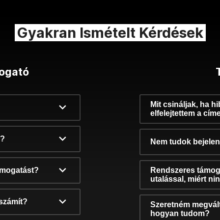
Gyakran Ismételt Kérdések
ogató
Mit csináljak, ha h
elfelejtettem a cím
k?
Nem tudok bejelent
támogatást?
Rendszeres támog
utalással, miért n
számít?
Szeretném megvált
hogyan tudom?