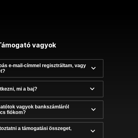
Támogató vagyok
ibás e-mail-címmel regisztráltam, vagy
et?
kezni, mi a baj?
atótok vagyok bankszámláról
incs fiókom?
oztatni a támogatási összeget,