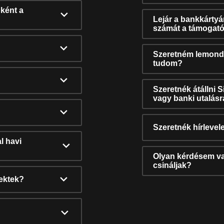
ként a
Lejár a bankkárty
számát a támogató
Szeretném lemonda
tudom?
Szeretnék átállni 
vagy banki utalás
Szeretnék hírlevele
l havi
Olyan kérdésem van
csináljak?
nektek?