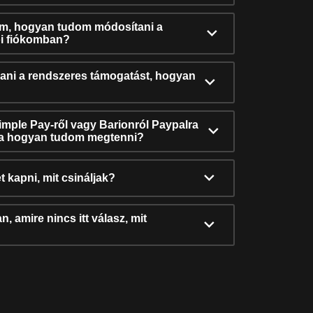
ám, hogyan tudom módosítani a
i fiókomban?
ni a rendszeres támogatást, hogyan
Simple Pay-ről vagy Barionról Paypalra
ra hogyan tudom megtenni?
t kapni, mit csináljak?
, amire nincs itt válasz, mit