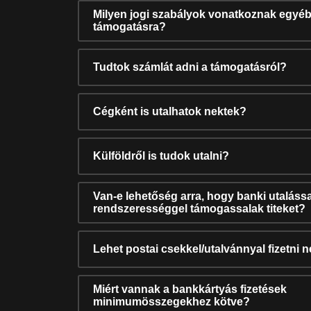
Milyen jogi szabályok vonatkoznak egyéb
támogatásra?
Tudtok számlát adni a támogatásról?
Cégként is utalhatok nektek?
Külföldről is tudok utalni?
Van-e lehetőség arra, hogy banki utalássa
rendszerességgel támogassalak titeket?
Lehet postai csekkel/utalvánnyal fizetni 
Miért vannak a bankkártyás fizetések
minimumösszegekhez kötve?