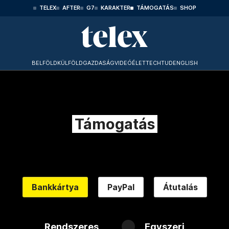
TELEX
AFTER
G7
KARAKTER
TÁMOGATÁS
SHOP
BELFÖLD
KÜLFÖLD
GAZDASÁG
VIDEÓ
ÉLET
TECHTUD
ENGLISH
Támogatás
Bankkártya
PayPal
Átutalás
Rendszeres
Egyszeri