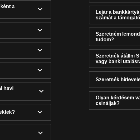
ként a
Lejár a bankkárty
számát a támogató
Szeretném lemonda
tudom?
Szeretnék átállni 
vagy banki utalás
Szeretnék hírlevele
l havi
Olyan kérdésem van
csináljak?
nektek?