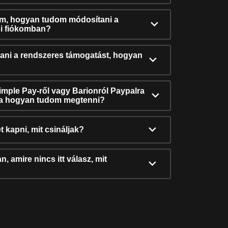
ám, hogyan tudom módosítani a
i fiókomban?
ni a rendszeres támogatást, hogyan
Simple Pay-ről vagy Barionról Paypalra
ra hogyan tudom megtenni?
t kapni, mit csináljak?
, amire nincs itt válasz, mit