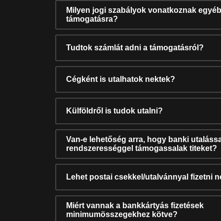
Milyen jogi szabályok vonatkoznak egyéb
támogatásra?
Tudtok számlát adni a támogatásról?
Cégként is utalhatok nektek?
Külföldről is tudok utalni?
Van-e lehetőség arra, hogy banki utalássa
rendszerességgel támogassalak titeket?
Lehet postai csekkel/utalvánnyal fizetni 
Miért vannak a bankkártyás fizetések
minimumösszegekhez kötve?