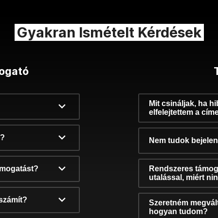
Gyakran Ismételt Kérdések
ogató
Mit csináljak, ha h
elfelejtettem a cím
k?
Nem tudok bejelent
támogatást?
Rendszeres támog
utalással, miért n
számít?
Szeretném megvált
hogyan tudom?