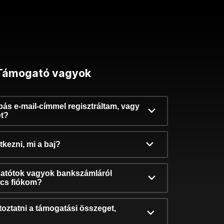
Támogató vagyok
ibás e-mail-címmel regisztráltam, vagy
et?
kezni, mi a baj?
atótok vagyok bankszámláról
incs fiókom?
oztatni a támogatási összeget,