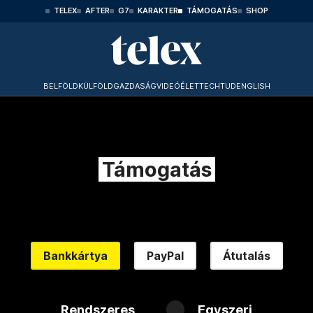
TELEX
AFTER
G7
KARAKTER
TÁMOGATÁS
SHOP
BELFÖLD
KÜLFÖLD
GAZDASÁG
VIDEÓ
ÉLET
TECHTUD
ENGLISH
Támogatás
Bankkártya
PayPal
Átutalás
Rendszeres
Egyszeri