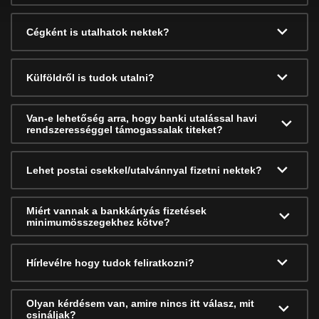
Cégként is utalhatok nektek?
Külföldről is tudok utalni?
Van-e lehetőség arra, hogy banki utalással havi
rendszerességgel támogassalak titeket?
Lehet postai csekkel/utalvánnyal fizetni nektek?
Miért vannak a bankkártyás fizetések
minimumösszegekhez kötve?
Hírlevélre hogy tudok feliratkozni?
Olyan kérdésem van, amire nincs itt válasz, mit
csináljak?