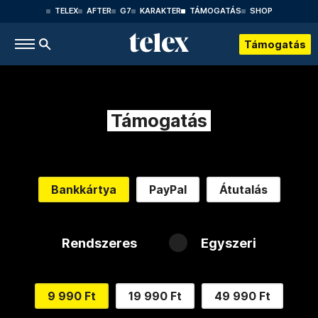
TELEX
AFTER
G7
KARAKTER
TÁMOGATÁS
SHOP
Támogatás
Támogatás
Bankkártya
PayPal
Átutalás
Rendszeres
Egyszeri
9 990 Ft
19 990 Ft
49 990 Ft