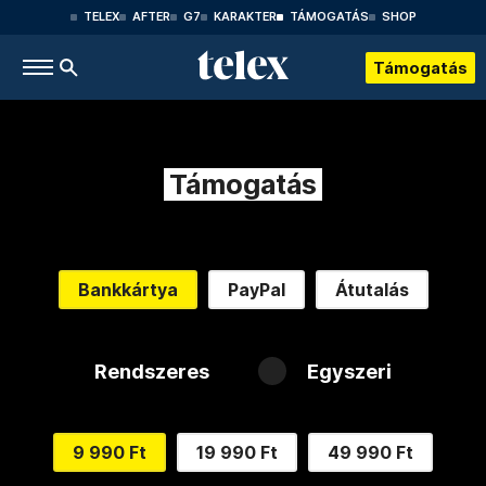
TELEX
AFTER
G7
KARAKTER
TÁMOGATÁS
SHOP
Támogatás
Támogatás
Bankkártya
PayPal
Átutalás
Rendszeres
Egyszeri
9 990 Ft
19 990 Ft
49 990 Ft