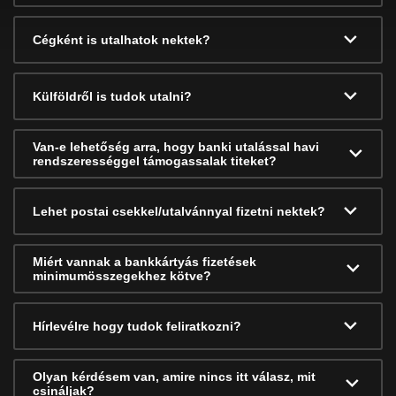
Cégként is utalhatok nektek?
Külföldről is tudok utalni?
Van-e lehetőség arra, hogy banki utalással havi
rendszerességgel támogassalak titeket?
Lehet postai csekkel/utalvánnyal fizetni nektek?
Miért vannak a bankkártyás fizetések
minimumösszegekhez kötve?
Hírlevélre hogy tudok feliratkozni?
Olyan kérdésem van, amire nincs itt válasz, mit
csináljak?