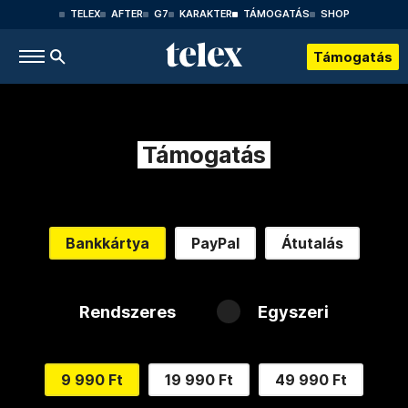
TELEX
AFTER
G7
KARAKTER
TÁMOGATÁS
SHOP
Támogatás
Támogatás
Bankkártya
PayPal
Átutalás
Rendszeres
Egyszeri
9 990 Ft
19 990 Ft
49 990 Ft