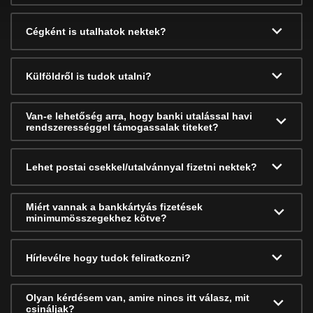
Cégként is utalhatok nektek?
Külföldről is tudok utalni?
Van-e lehetőség arra, hogy banki utalással havi
rendszerességgel támogassalak titeket?
Lehet postai csekkel/utalvánnyal fizetni nektek?
Miért vannak a bankkártyás fizetések
minimumösszegekhez kötve?
Hírlevélre hogy tudok feliratkozni?
Olyan kérdésem van, amire nincs itt válasz, mit
csináljak?