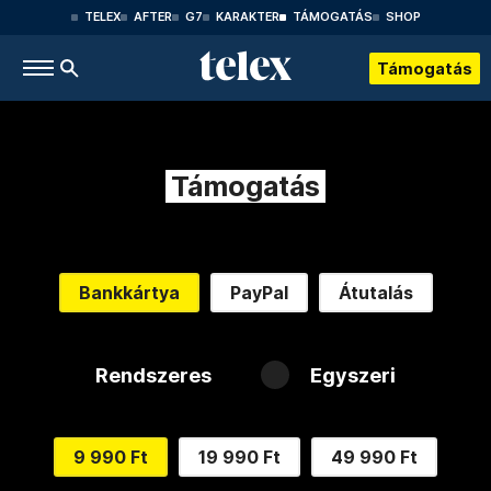
TELEX
AFTER
G7
KARAKTER
TÁMOGATÁS
SHOP
Támogatás
Támogatás
Bankkártya
PayPal
Átutalás
Rendszeres
Egyszeri
9 990 Ft
19 990 Ft
49 990 Ft