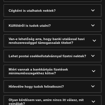
Cégként is utalhatok nektek?
Külföldről is tudok utalni?
Van-e lehetőség arra, hogy banki utalással havi
rendszerességgel támogassalak titeket?
Lehet postai csekkel/utalvánnyal fizetni nektek?
Miért vannak a bankkártyás fizetések
minimumösszegekhez kötve?
Hírlevélre hogy tudok feliratkozni?
Olyan kérdésem van, amire nincs itt válasz, mit
csináljak?