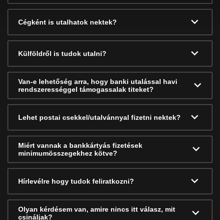
Cégként is utalhatok nektek?
Külföldről is tudok utalni?
Van-e lehetőség arra, hogy banki utalással havi
rendszerességgel támogassalak titeket?
Lehet postai csekkel/utalvánnyal fizetni nektek?
Miért vannak a bankkártyás fizetések
minimumösszegekhez kötve?
Hírlevélre hogy tudok feliratkozni?
Olyan kérdésem van, amire nincs itt válasz, mit
csináljak?