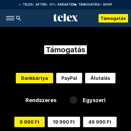
TELEX
AFTER
G7
KARAKTER
TÁMOGATÁS
SHOP
Támogatás
Támogatás
Bankkártya
PayPal
Átutalás
Rendszeres
Egyszeri
9 990 Ft
19 990 Ft
49 990 Ft