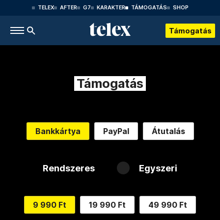
TELEX
AFTER
G7
KARAKTER
TÁMOGATÁS
SHOP
Támogatás
Támogatás
Bankkártya
PayPal
Átutalás
Rendszeres
Egyszeri
9 990 Ft
19 990 Ft
49 990 Ft