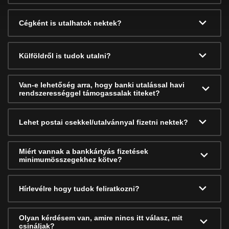
Cégként is utalhatok nektek?
Külföldről is tudok utalni?
Van-e lehetőség arra, hogy banki utalással havi
rendszerességgel támogassalak titeket?
Lehet postai csekkel/utalvánnyal fizetni nektek?
Miért vannak a bankkártyás fizetések
minimumösszegekhez kötve?
Hírlevélre hogy tudok feliratkozni?
Olyan kérdésem van, amire nincs itt válasz, mit
csináljak?