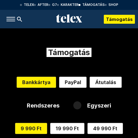
TELEX
AFTER
G7
KARAKTER
TÁMOGATÁS
SHOP
Támogatás
Támogatás
Bankkártya
PayPal
Átutalás
Rendszeres
Egyszeri
9 990 Ft
19 990 Ft
49 990 Ft