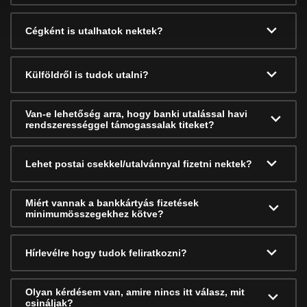
Cégként is utalhatok nektek?
Külföldről is tudok utalni?
Van-e lehetőség arra, hogy banki utalással havi
rendszerességgel támogassalak titeket?
Lehet postai csekkel/utalvánnyal fizetni nektek?
Miért vannak a bankkártyás fizetések
minimumösszegekhez kötve?
Hírlevélre hogy tudok feliratkozni?
Olyan kérdésem van, amire nincs itt válasz, mit
csináljak?