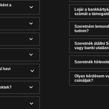
ként a
Lejár a bankkárty
számát a támogató
Szeretném lemonda
tudom?
Szeretnék átállni 
vagy banki utalás
Szeretnék hírlevele
l havi
Olyan kérdésem van
csináljak?
nektek?