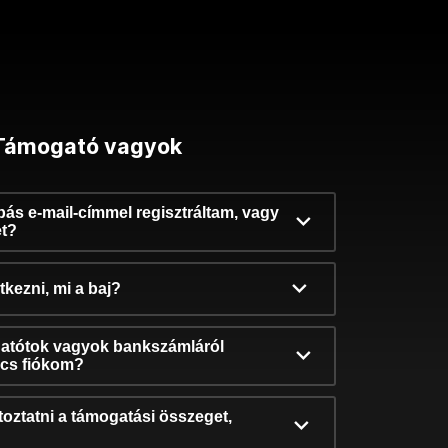
Támogató vagyok
ibás e-mail-címmel regisztráltam, vagy
et?
kezni, mi a baj?
atótok vagyok bankszámláról
incs fiókom?
oztatni a támogatási összeget,