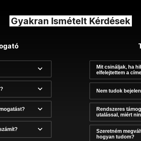
Gyakran Ismételt Kérdések
ogató
Mit csináljak, ha h
elfelejtettem a cím
k?
Nem tudok bejelent
támogatást?
Rendszeres támog
utalással, miért n
számít?
Szeretném megvált
hogyan tudom?