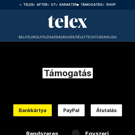
TELEX
AFTER
G7
KARAKTER
TÁMOGATÁS
SHOP
BELFÖLD
KÜLFÖLD
GAZDASÁG
VIDEÓ
ÉLET
TECHTUD
ENGLISH
Támogatás
Bankkártya
PayPal
Átutalás
Rendszeres
Egyszeri