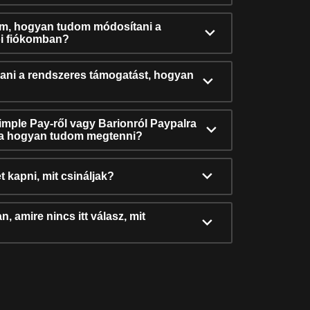
ám, hogyan tudom módosítani a
i fiókomban?
ni a rendszeres támogatást, hogyan
Simple Pay-ről vagy Barionról Paypalra
ra hogyan tudom megtenni?
t kapni, mit csináljak?
, amire nincs itt válasz, mit