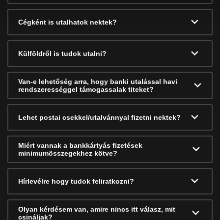
Cégként is utalhatok nektek?
Külföldről is tudok utalni?
Van-e lehetőség arra, hogy banki utalással havi
rendszerességgel támogassalak titeket?
Lehet postai csekkel/utalvánnyal fizetni nektek?
Miért vannak a bankkártyás fizetések
minimumösszegekhez kötve?
Hírlevélre hogy tudok feliratkozni?
Olyan kérdésem van, amire nincs itt válasz, mit
csináljak?