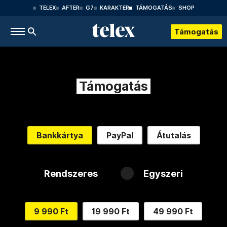
TELEX
AFTER
G7
KARAKTER
TÁMOGATÁS
SHOP
Támogatás
Támogatás
Bankkártya
PayPal
Átutalás
Rendszeres
Egyszeri
9 990 Ft
19 990 Ft
49 990 Ft