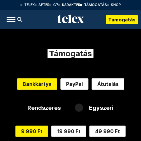
TELEX
AFTER
G7
KARAKTER
TÁMOGATÁS
SHOP
Támogatás
Támogatás
Bankkártya
PayPal
Átutalás
Rendszeres
Egyszeri
9 990 Ft
19 990 Ft
49 990 Ft