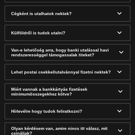
Cégként is utalhatok nektek?
Külföldről is tudok utalni?
Van-e lehetőség arra, hogy banki utalással havi
rendszerességgel támogassalak titeket?
Lehet postai csekkel/utalvánnyal fizetni nektek?
Miért vannak a bankkártyás fizetések
minimumösszegekhez kötve?
Hírlevélre hogy tudok feliratkozni?
Olyan kérdésem van, amire nincs itt válasz, mit
csináljak?