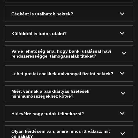
Cégként is utalhatok nektek?
Külföldről is tudok utalni?
Van-e lehetőség arra, hogy banki utalással havi
rendszerességgel támogassalak titeket?
Lehet postai csekkel/utalvánnyal fizetni nektek?
Miért vannak a bankkártyás fizetések
minimumösszegekhez kötve?
Hírlevélre hogy tudok feliratkozni?
Olyan kérdésem van, amire nincs itt válasz, mit
csináljak?