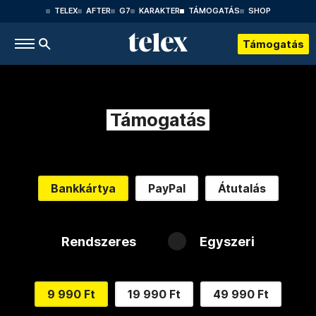
TELEX
AFTER
G7
KARAKTER
TÁMOGATÁS
SHOP
Támogatás
Támogatás
Bankkártya
PayPal
Átutalás
Rendszeres
Egyszeri
9 990 Ft
19 990 Ft
49 990 Ft