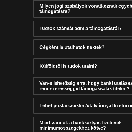
Milyen jogi szabályok vonatkoznak egyéb
támogatásra?
Tudtok számlát adni a támogatásról?
Cégként is utalhatok nektek?
Külföldről is tudok utalni?
Van-e lehetőség arra, hogy banki utalássa
rendszerességgel támogassalak titeket?
Lehet postai csekkel/utalvánnyal fizetni 
Miért vannak a bankkártyás fizetések
minimumösszegekhez kötve?