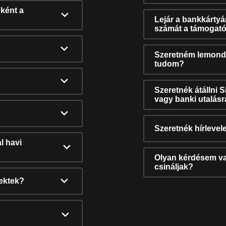
ként a
Lejár a bankkárty
számát a támogató
Szeretném lemonda
tudom?
Szeretnék átállni 
vagy banki utalás
Szeretnék hírlevele
l havi
Olyan kérdésem van
csináljak?
nektek?