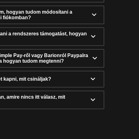
ám, hogyan tudom módosítani a
i fiókomban?
ni a rendszeres támogatást, hogyan
Simple Pay-ről vagy Barionról Paypalra
ra hogyan tudom megtenni?
t kapni, mit csináljak?
, amire nincs itt válasz, mit