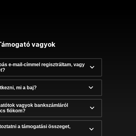
Támogató vagyok
ibás e-mail-címmel regisztráltam, vagy
et?
kezni, mi a baj?
atótok vagyok bankszámláról
incs fiókom?
oztatni a támogatási összeget,