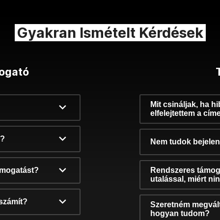
Gyakran Ismételt Kérdések
ogató
Mit csináljak, ha h
elfelejtettem a cím
k?
Nem tudok bejelent
támogatást?
Rendszeres támog
utalással, miért n
számít?
Szeretném megvált
hogyan tudom?