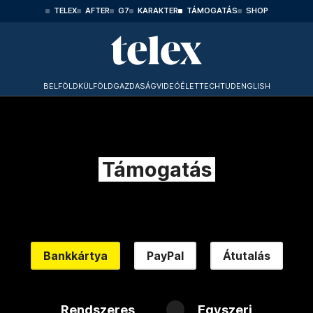
TELEX
AFTER
G7
KARAKTER
TÁMOGATÁS
SHOP
BELFÖLD
KÜLFÖLD
GAZDASÁG
VIDEÓ
ÉLET
TECHTUD
ENGLISH
Támogatás
Bankkártya
PayPal
Átutalás
Rendszeres
Egyszeri