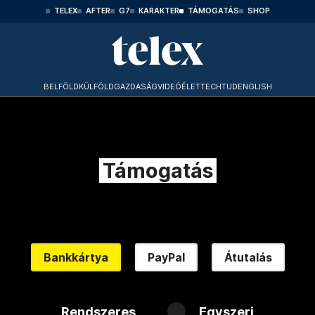
TELEX
AFTER
G7
KARAKTER
TÁMOGATÁS
SHOP
BELFÖLD
KÜLFÖLD
GAZDASÁG
VIDEÓ
ÉLET
TECHTUD
ENGLISH
Támogatás
Bankkártya
PayPal
Átutalás
Rendszeres
Egyszeri