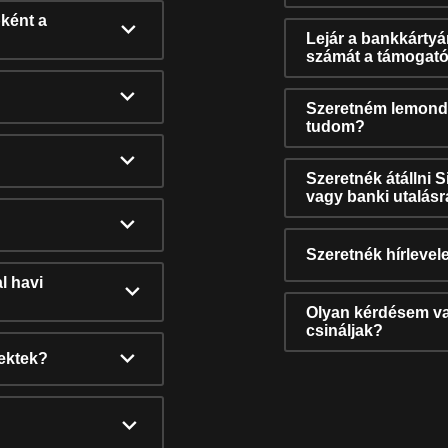
ként a
Lejár a bankkárty
számát a támogató
Szeretném lemonda
tudom?
Szeretnék átállni 
vagy banki utalás
Szeretnék hírlevele
l havi
Olyan kérdésem van
csináljak?
nektek?