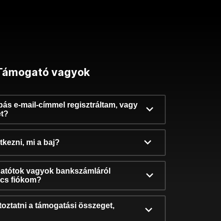
Támogató vagyok
ibás e-mail-címmel regisztráltam, vagy
et?
kezni, mi a baj?
atótok vagyok bankszámláról
incs fiókom?
oztatni a támogatási összeget,