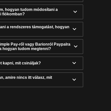
ám, hogyan tudom módosítani a
i fiókomban?
ni a rendszeres támogatást, hogyan
Simple Pay-ről vagy Barionról Paypalra
ra hogyan tudom megtenni?
t kapni, mit csináljak?
, amire nincs itt válasz, mit