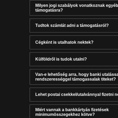
Milyen jogi szabályok vonatkoznak egyéb
támogatásra?
Tudtok számlát adni a támogatásról?
Cégként is utalhatok nektek?
Külföldről is tudok utalni?
Van-e lehetőség arra, hogy banki utalássa
rendszerességgel támogassalak titeket?
Lehet postai csekkel/utalvánnyal fizetni 
Miért vannak a bankkártyás fizetések
minimumösszegekhez kötve?