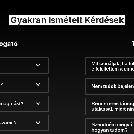
Gyakran Ismételt Kérdések
ogató
Mit csináljak, ha h
elfelejtettem a cím
k?
Nem tudok bejelent
támogatást?
Rendszeres támog
utalással, miért n
számít?
Szeretném megvált
hogyan tudom?