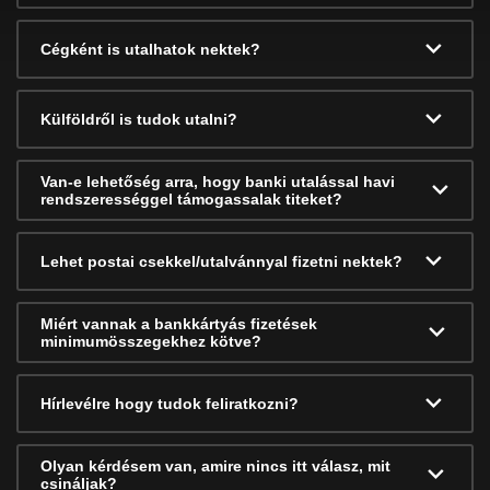
Cégként is utalhatok nektek?
Külföldről is tudok utalni?
Van-e lehetőség arra, hogy banki utalással havi
rendszerességgel támogassalak titeket?
Lehet postai csekkel/utalvánnyal fizetni nektek?
Miért vannak a bankkártyás fizetések
minimumösszegekhez kötve?
Hírlevélre hogy tudok feliratkozni?
Olyan kérdésem van, amire nincs itt válasz, mit
csináljak?