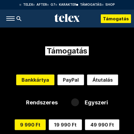
TELEX
AFTER
G7
KARAKTER
TÁMOGATÁS
SHOP
Támogatás
Támogatás
Bankkártya
PayPal
Átutalás
Rendszeres
Egyszeri
9 990 Ft
19 990 Ft
49 990 Ft