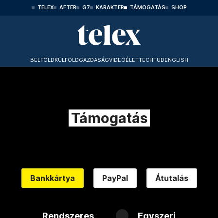
TELEX
AFTER
G7
KARAKTER
TÁMOGATÁS
SHOP
BELFÖLD
KÜLFÖLD
GAZDASÁG
VIDEÓ
ÉLET
TECHTUD
ENGLISH
Támogatás
Bankkártya
PayPal
Átutalás
Rendszeres
Egyszeri