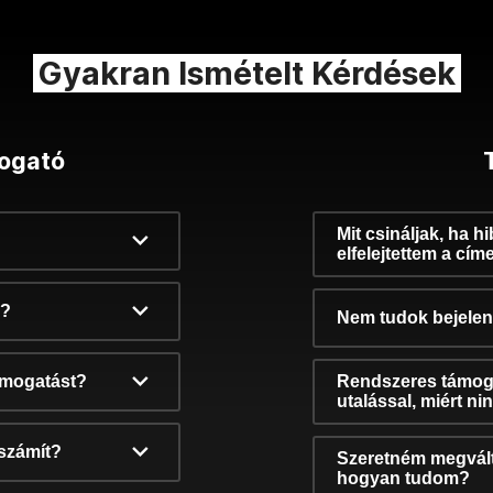
Gyakran Ismételt Kérdések
ogató
Mit csináljak, ha h
elfelejtettem a cím
k?
Nem tudok bejelent
támogatást?
Rendszeres támog
utalással, miért n
számít?
Szeretném megvált
hogyan tudom?