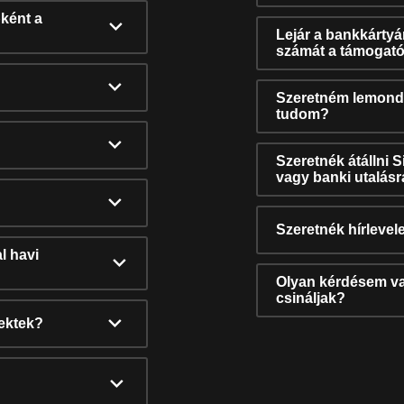
ként a
Lejár a bankkárty
számát a támogató
Szeretném lemonda
tudom?
Szeretnék átállni 
vagy banki utalás
Szeretnék hírlevele
l havi
Olyan kérdésem van
csináljak?
nektek?