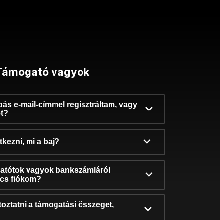
Támogató vagyok
ibás e-mail-címmel regisztráltam, vagy
et?
kezni, mi a baj?
atótok vagyok bankszámláról
incs fiókom?
oztatni a támogatási összeget,