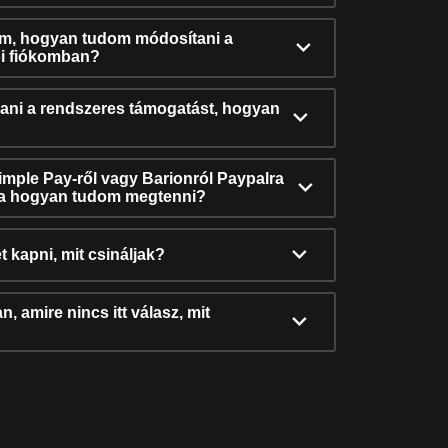
ám, hogyan tudom módosítani a
i fiókomban?
ni a rendszeres támogatást, hogyan
Simple Pay-ről vagy Barionról Paypalra
ra hogyan tudom megtenni?
t kapni, mit csináljak?
, amire nincs itt válasz, mit