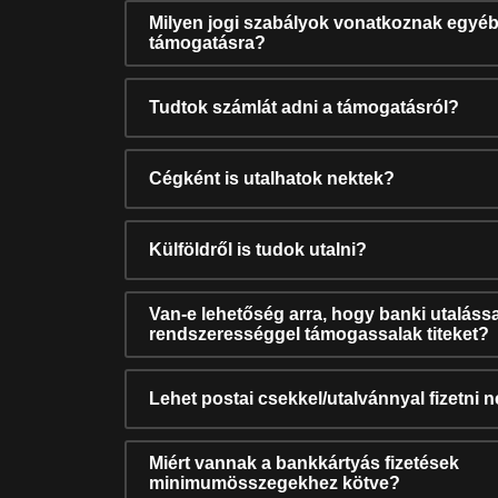
Milyen jogi szabályok vonatkoznak egyéb
támogatásra?
Tudtok számlát adni a támogatásról?
Cégként is utalhatok nektek?
Külföldről is tudok utalni?
Van-e lehetőség arra, hogy banki utalássa
rendszerességgel támogassalak titeket?
Lehet postai csekkel/utalvánnyal fizetni 
Miért vannak a bankkártyás fizetések
minimumösszegekhez kötve?