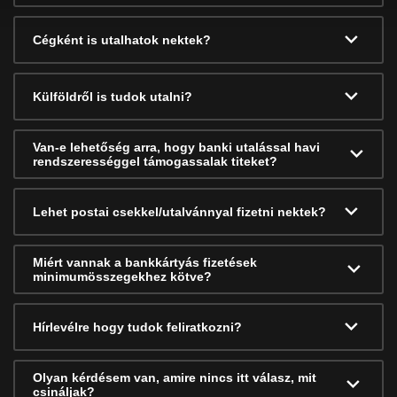
Cégként is utalhatok nektek?
Külföldről is tudok utalni?
Van-e lehetőség arra, hogy banki utalással havi
rendszerességgel támogassalak titeket?
Lehet postai csekkel/utalvánnyal fizetni nektek?
Miért vannak a bankkártyás fizetések
minimumösszegekhez kötve?
Hírlevélre hogy tudok feliratkozni?
Olyan kérdésem van, amire nincs itt válasz, mit
csináljak?