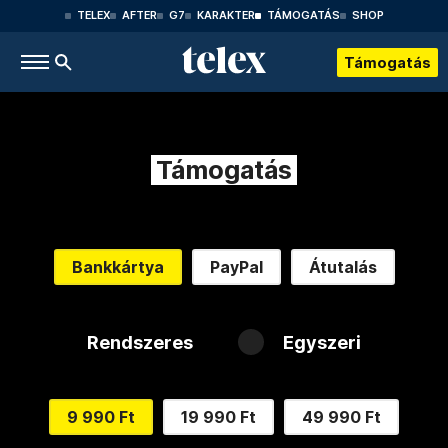
TELEX
AFTER
G7
KARAKTER
TÁMOGATÁS
SHOP
Támogatás
Támogatás
Bankkártya
PayPal
Átutalás
Rendszeres
Egyszeri
9 990 Ft
19 990 Ft
49 990 Ft