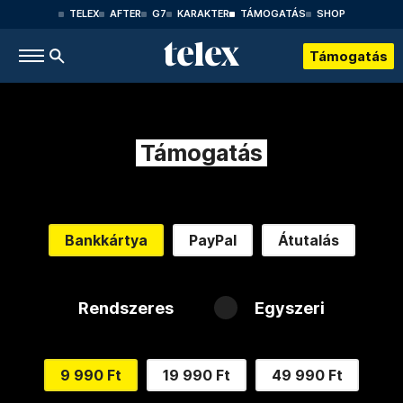
TELEX
AFTER
G7
KARAKTER
TÁMOGATÁS
SHOP
Támogatás
Támogatás
Bankkártya
PayPal
Átutalás
Rendszeres
Egyszeri
9 990 Ft
19 990 Ft
49 990 Ft