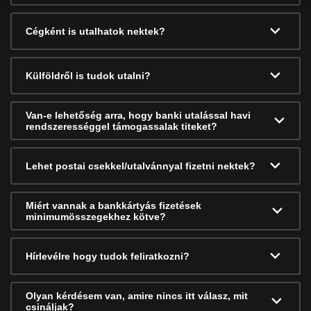
Cégként is utalhatok nektek?
Külföldről is tudok utalni?
Van-e lehetőség arra, hogy banki utalással havi
rendszerességgel támogassalak titeket?
Lehet postai csekkel/utalvánnyal fizetni nektek?
Miért vannak a bankkártyás fizetések
minimumösszegekhez kötve?
Hírlevélre hogy tudok feliratkozni?
Olyan kérdésem van, amire nincs itt válasz, mit
csináljak?