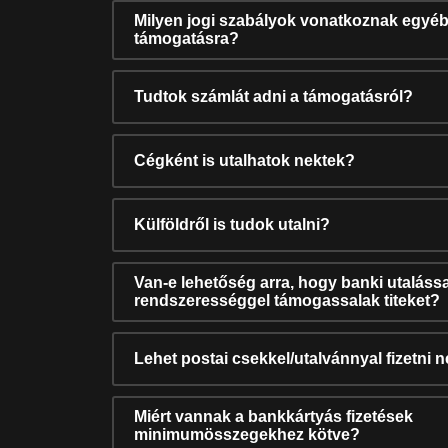
Milyen jogi szabályok vonatkoznak egyéb
támogatásra?
Tudtok számlát adni a támogatásról?
Cégként is utalhatok nektek?
Külföldről is tudok utalni?
Van-e lehetőség arra, hogy banki utalássa
rendszerességgel támogassalak titeket?
Lehet postai csekkel/utalvánnyal fizetni 
Miért vannak a bankkártyás fizetések
minimumösszegekhez kötve?