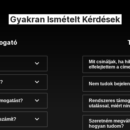
Gyakran Ismételt Kérdések
ogató
Mit csináljak, ha h
elfelejtettem a cím
k?
Nem tudok bejelent
támogatást?
Rendszeres támog
utalással, miért n
számít?
Szeretném megvált
hogyan tudom?