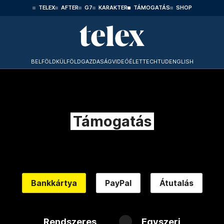
TELEX
AFTER
G7
KARAKTER
TÁMOGATÁS
SHOP
BELFÖLD
KÜLFÖLD
GAZDASÁG
VIDEÓ
ÉLET
TECHTUD
ENGLISH
Támogatás
Bankkártya
PayPal
Átutalás
Rendszeres
Egyszeri