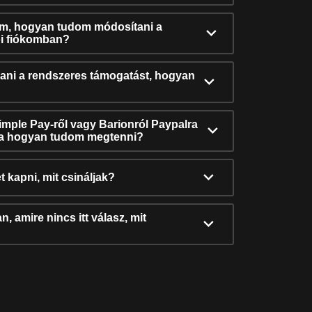
ám, hogyan tudom módosítani a
i fiókomban?
ni a rendszeres támogatást, hogyan
Simple Pay-ről vagy Barionról Paypalra
ra hogyan tudom megtenni?
t kapni, mit csináljak?
, amire nincs itt válasz, mit