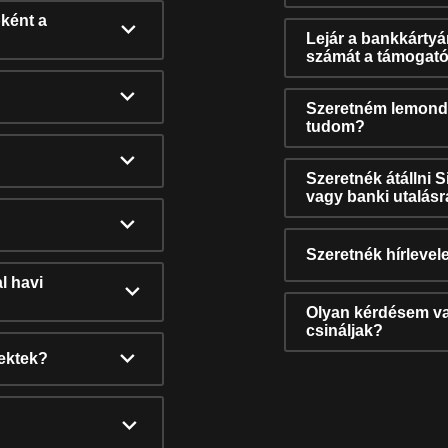
ként a
Lejár a bankkárty
számát a támogató
Szeretném lemonda
tudom?
Szeretnék átállni 
vagy banki utalás
Szeretnék hírlevele
l havi
Olyan kérdésem van
csináljak?
nektek?