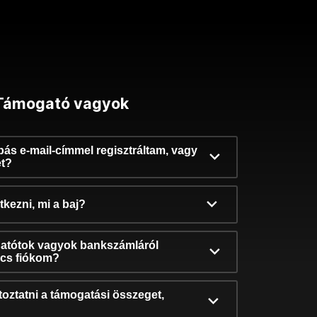
Támogató vagyok
ibás e-mail-címmel regisztráltam, vagy
et?
kezni, mi a baj?
atótok vagyok bankszámláról
incs fiókom?
oztatni a támogatási összeget,