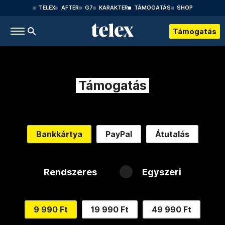
TELEX
AFTER
G7
KARAKTER
TÁMOGATÁS
SHOP
Támogatás
Támogatás
Bankkártya
PayPal
Átutalás
Rendszeres
Egyszeri
9 990 Ft
19 990 Ft
49 990 Ft