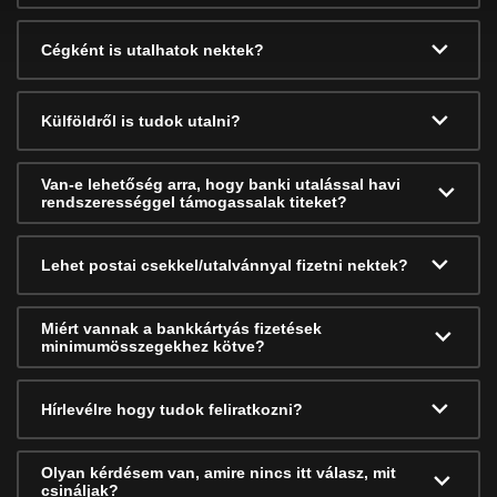
Cégként is utalhatok nektek?
Külföldről is tudok utalni?
Van-e lehetőség arra, hogy banki utalással havi
rendszerességgel támogassalak titeket?
Lehet postai csekkel/utalvánnyal fizetni nektek?
Miért vannak a bankkártyás fizetések
minimumösszegekhez kötve?
Hírlevélre hogy tudok feliratkozni?
Olyan kérdésem van, amire nincs itt válasz, mit
csináljak?