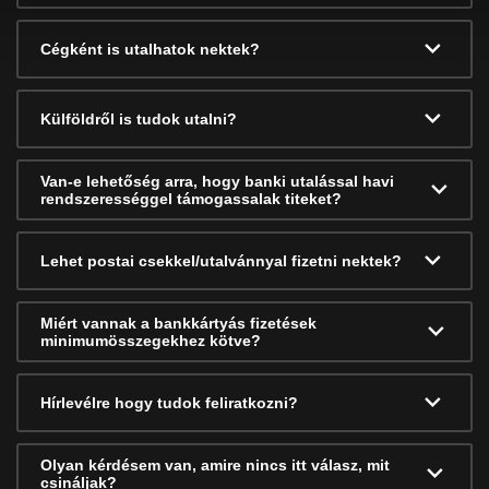
Cégként is utalhatok nektek?
Külföldről is tudok utalni?
Van-e lehetőség arra, hogy banki utalással havi
rendszerességgel támogassalak titeket?
Lehet postai csekkel/utalvánnyal fizetni nektek?
Miért vannak a bankkártyás fizetések
minimumösszegekhez kötve?
Hírlevélre hogy tudok feliratkozni?
Olyan kérdésem van, amire nincs itt válasz, mit
csináljak?