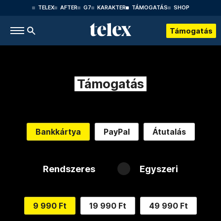
TELEX
AFTER
G7
KARAKTER
TÁMOGATÁS
SHOP
Támogatás
Támogatás
Bankkártya
PayPal
Átutalás
Rendszeres
Egyszeri
9 990 Ft
19 990 Ft
49 990 Ft