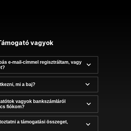
Támogató vagyok
ibás e-mail-címmel regisztráltam, vagy
et?
kezni, mi a baj?
atótok vagyok bankszámláról
incs fiókom?
oztatni a támogatási összeget,