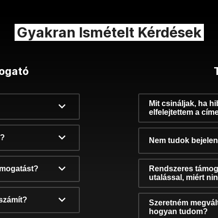
Gyakran Ismételt Kérdések
ogató
Mit csináljak, ha h
elfelejtettem a cím
k?
Nem tudok bejelent
támogatást?
Rendszeres támog
utalással, miért n
számít?
Szeretném megvált
hogyan tudom?