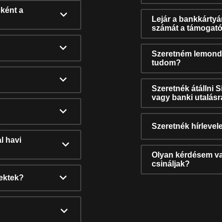
ként a
Lejár a bankkárty
számát a támogató
Szeretném lemonda
tudom?
Szeretnék átállni 
vagy banki utalás
Szeretnék hírlevele
l havi
Olyan kérdésem van
csináljak?
nektek?