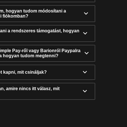
ám, hogyan tudom módosítani a
i fiókomban?
ni a rendszeres támogatást, hogyan
Simple Pay-ről vagy Barionról Paypalra
ra hogyan tudom megtenni?
t kapni, mit csináljak?
, amire nincs itt válasz, mit