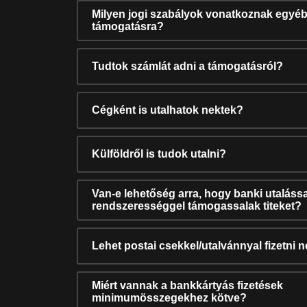
Milyen jogi szabályok vonatkoznak egyéb
támogatásra?
Tudtok számlát adni a támogatásról?
Cégként is utalhatok nektek?
Külföldről is tudok utalni?
Van-e lehetőség arra, hogy banki utalássa
rendszerességgel támogassalak titeket?
Lehet postai csekkel/utalvánnyal fizetni 
Miért vannak a bankkártyás fizetések
minimumösszegekhez kötve?