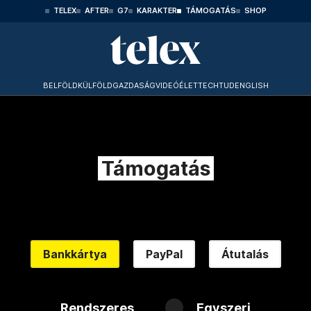
TELEX
AFTER
G7
KARAKTER
TÁMOGATÁS
SHOP
BELFÖLD
KÜLFÖLD
GAZDASÁG
VIDEÓ
ÉLET
TECHTUD
ENGLISH
Támogatás
Bankkártya
PayPal
Átutalás
Rendszeres
Egyszeri