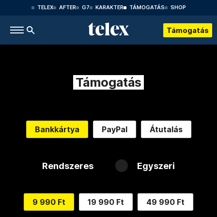
TELEX
AFTER
G7
KARAKTER
TÁMOGATÁS
SHOP
Támogatás
Támogatás
Bankkártya
PayPal
Átutalás
Rendszeres
Egyszeri
9 990 Ft
19 990 Ft
49 990 Ft