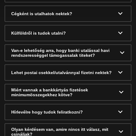
Cégként is utalhatok nektek?
Külföldről is tudok utalni?
Van-e lehetőség arra, hogy banki utalással havi
rendszerességgel támogassalak titeket?
Lehet postai csekkel/utalvánnyal fizetni nektek?
Miért vannak a bankkártyás fizetések
minimumösszegekhez kötve?
Hírlevélre hogy tudok feliratkozni?
Olyan kérdésem van, amire nincs itt válasz, mit
csináljak?