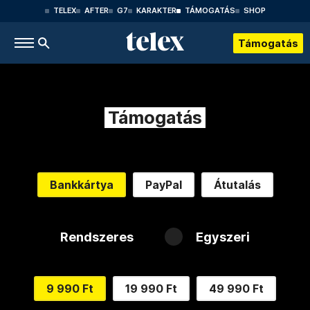
TELEX
AFTER
G7
KARAKTER
TÁMOGATÁS
SHOP
Támogatás
Támogatás
Bankkártya
PayPal
Átutalás
Rendszeres
Egyszeri
9 990 Ft
19 990 Ft
49 990 Ft