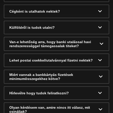
Cégként is utalhatok nektek?
Külföldről is tudok utalni?
Van-e lehetőség arra, hogy banki utalással havi
rendszerességgel támogassalak titeket?
Lehet postai csekkel/utalvánnyal fizetni nektek?
Miért vannak a bankkártyás fizetések
minimumösszegekhez kötve?
Hírlevélre hogy tudok feliratkozni?
Olyan kérdésem van, amire nincs itt válasz, mit
csináljak?