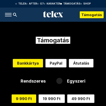
TELEX
AFTER
G7
KARAKTER
TÁMOGATÁS
SHOP
Támogatás
Támogatás
Bankkártya
PayPal
Átutalás
Rendszeres
Egyszeri
9 990 Ft
19 990 Ft
49 990 Ft