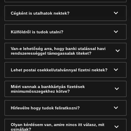
Cégként is utalhatok nektek?
Külföldről is tudok utalni?
Van-e lehetőség arra, hogy banki utalással havi
rendszerességgel támogassalak titeket?
Lehet postai csekkel/utalvánnyal fizetni nektek?
Miért vannak a bankkártyás fizetések
minimumösszegekhez kötve?
Hírlevélre hogy tudok feliratkozni?
Olyan kérdésem van, amire nincs itt válasz, mit
csináljak?