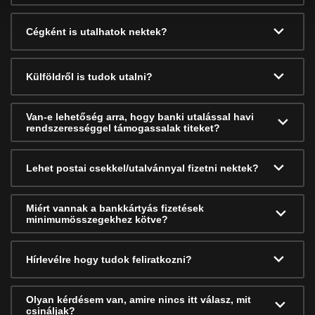
Cégként is utalhatok nektek?
Külföldről is tudok utalni?
Van-e lehetőség arra, hogy banki utalással havi
rendszerességgel támogassalak titeket?
Lehet postai csekkel/utalvánnyal fizetni nektek?
Miért vannak a bankkártyás fizetések
minimumösszegekhez kötve?
Hírlevélre hogy tudok feliratkozni?
Olyan kérdésem van, amire nincs itt válasz, mit
csináljak?