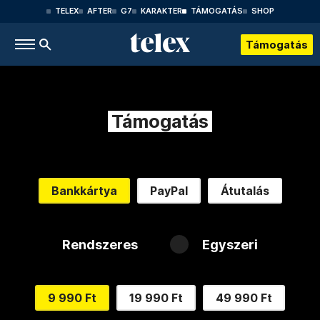
TELEX
AFTER
G7
KARAKTER
TÁMOGATÁS
SHOP
Támogatás
Támogatás
Bankkártya
PayPal
Átutalás
Rendszeres
Egyszeri
9 990 Ft
19 990 Ft
49 990 Ft