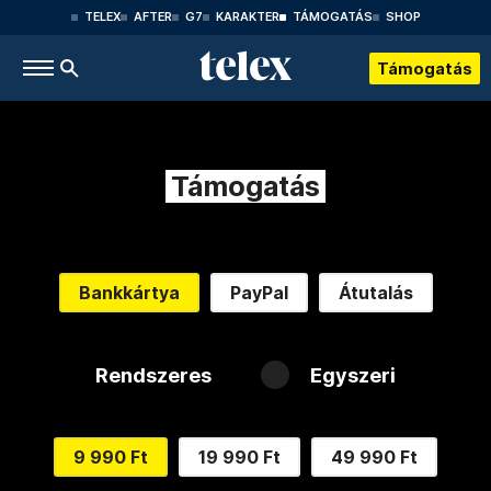
TELEX
AFTER
G7
KARAKTER
TÁMOGATÁS
SHOP
Támogatás
Támogatás
Bankkártya
PayPal
Átutalás
Rendszeres
Egyszeri
9 990 Ft
19 990 Ft
49 990 Ft