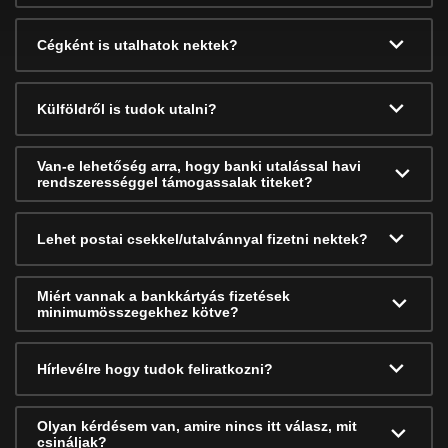
Cégként is utalhatok nektek?
Külföldről is tudok utalni?
Van-e lehetőség arra, hogy banki utalással havi
rendszerességgel támogassalak titeket?
Lehet postai csekkel/utalvánnyal fizetni nektek?
Miért vannak a bankkártyás fizetések
minimumösszegekhez kötve?
Hírlevélre hogy tudok feliratkozni?
Olyan kérdésem van, amire nincs itt válasz, mit
csináljak?