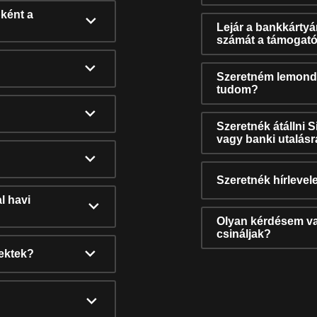
ként a
Lejár a bankkárty
számát a támogató
Szeretném lemonda
tudom?
Szeretnék átállni 
vagy banki utalás
Szeretnék hírlevele
l havi
Olyan kérdésem van
csináljak?
nektek?