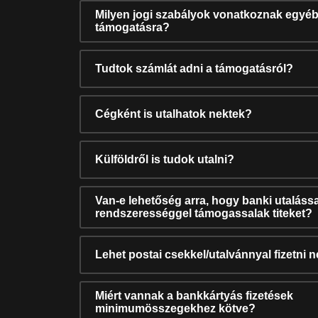
Milyen jogi szabályok vonatkoznak egyéb
támogatásra?
Tudtok számlát adni a támogatásról?
Cégként is utalhatok nektek?
Külföldről is tudok utalni?
Van-e lehetőség arra, hogy banki utalássa
rendszerességgel támogassalak titeket?
Lehet postai csekkel/utalvánnyal fizetni 
Miért vannak a bankkártyás fizetések
minimumösszegekhez kötve?