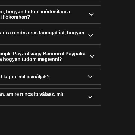
ám, hogyan tudom módosítani a
i fiókomban?
ni a rendszeres támogatást, hogyan
Simple Pay-ről vagy Barionról Paypalra
ra hogyan tudom megtenni?
t kapni, mit csináljak?
, amire nincs itt válasz, mit