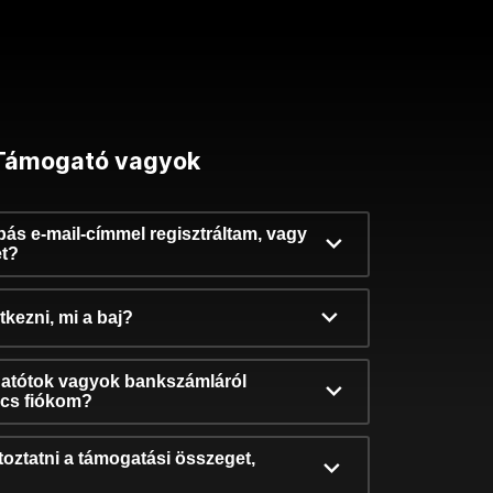
Támogató vagyok
ibás e-mail-címmel regisztráltam, vagy
et?
kezni, mi a baj?
atótok vagyok bankszámláról
incs fiókom?
oztatni a támogatási összeget,