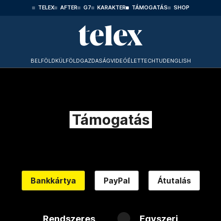
TELEX
AFTER
G7
KARAKTER
TÁMOGATÁS
SHOP
BELFÖLD
KÜLFÖLD
GAZDASÁG
VIDEÓ
ÉLET
TECHTUD
ENGLISH
Támogatás
Bankkártya
PayPal
Átutalás
Rendszeres
Egyszeri