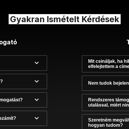
Gyakran Ismételt Kérdések
ogató
Mit csináljak, ha h
elfelejtettem a cím
k?
Nem tudok bejelent
támogatást?
Rendszeres támog
utalással, miért n
számít?
Szeretném megvált
hogyan tudom?