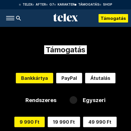
TELEX
AFTER
G7
KARAKTER
TÁMOGATÁS
SHOP
Támogatás
Támogatás
Bankkártya
PayPal
Átutalás
Rendszeres
Egyszeri
9 990 Ft
19 990 Ft
49 990 Ft