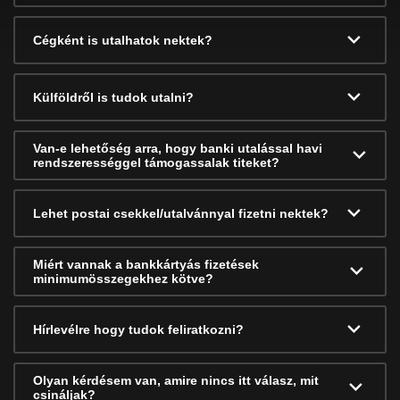
Cégként is utalhatok nektek?
Külföldről is tudok utalni?
Van-e lehetőség arra, hogy banki utalással havi
rendszerességgel támogassalak titeket?
Lehet postai csekkel/utalvánnyal fizetni nektek?
Miért vannak a bankkártyás fizetések
minimumösszegekhez kötve?
Hírlevélre hogy tudok feliratkozni?
Olyan kérdésem van, amire nincs itt válasz, mit
csináljak?