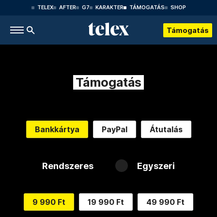
TELEX
AFTER
G7
KARAKTER
TÁMOGATÁS
SHOP
Támogatás
Támogatás
Bankkártya
PayPal
Átutalás
Rendszeres
Egyszeri
9 990 Ft
19 990 Ft
49 990 Ft