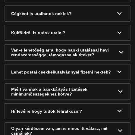
Cégként is utalhatok nektek?
Külföldről is tudok utalni?
Van-e lehetőség arra, hogy banki utalással havi
rendszerességgel támogassalak titeket?
Lehet postai csekkel/utalvánnyal fizetni nektek?
Miért vannak a bankkártyás fizetések
minimumösszegekhez kötve?
Hírlevélre hogy tudok feliratkozni?
Olyan kérdésem van, amire nincs itt válasz, mit
csináljak?