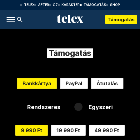
TELEX
AFTER
G7
KARAKTER
TÁMOGATÁS
SHOP
Támogatás
Támogatás
Bankkártya
PayPal
Átutalás
Rendszeres
Egyszeri
9 990 Ft
19 990 Ft
49 990 Ft