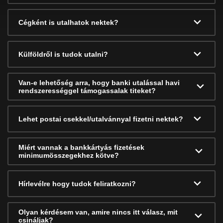
Cégként is utalhatok nektek?
Külföldről is tudok utalni?
Van-e lehetőség arra, hogy banki utalással havi
rendszerességgel támogassalak titeket?
Lehet postai csekkel/utalvánnyal fizetni nektek?
Miért vannak a bankkártyás fizetések
minimumösszegekhez kötve?
Hírlevélre hogy tudok feliratkozni?
Olyan kérdésem van, amire nincs itt válasz, mit
csináljak?