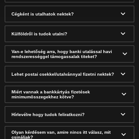
Cégként is utalhatok nektek?
Külföldről is tudok utalni?
Van-e lehetőség arra, hogy banki utalással havi
rendszerességgel támogassalak titeket?
Lehet postai csekkel/utalvánnyal fizetni nektek?
Miért vannak a bankkártyás fizetések
minimumösszegekhez kötve?
Hírlevélre hogy tudok feliratkozni?
Olyan kérdésem van, amire nincs itt válasz, mit
csináljak?