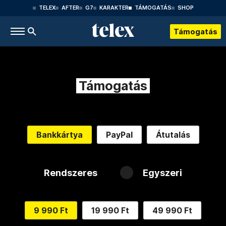
TELEX
AFTER
G7
KARAKTER
TÁMOGATÁS
SHOP
Támogatás
Támogatás
Bankkártya
PayPal
Átutalás
Rendszeres
Egyszeri
9 990 Ft
19 990 Ft
49 990 Ft