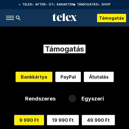
TELEX
AFTER
G7
KARAKTER
TÁMOGATÁS
SHOP
Támogatás
Támogatás
Bankkártya
PayPal
Átutalás
Rendszeres
Egyszeri
9 990 Ft
19 990 Ft
49 990 Ft