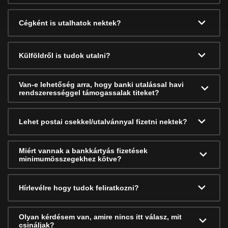
Cégként is utalhatok nektek?
Külföldről is tudok utalni?
Van-e lehetőség arra, hogy banki utalással havi
rendszerességgel támogassalak titeket?
Lehet postai csekkel/utalvánnyal fizetni nektek?
Miért vannak a bankkártyás fizetések
minimumösszegekhez kötve?
Hírlevélre hogy tudok feliratkozni?
Olyan kérdésem van, amire nincs itt válasz, mit
csináljak?