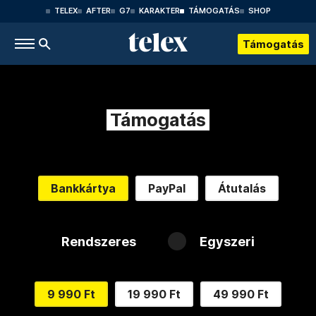
TELEX
AFTER
G7
KARAKTER
TÁMOGATÁS
SHOP
Támogatás
Támogatás
Bankkártya
PayPal
Átutalás
Rendszeres
Egyszeri
9 990 Ft
19 990 Ft
49 990 Ft