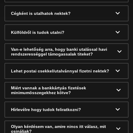
Cégként is utalhatok nektek?
Külföldről is tudok utalni?
Van-e lehetőség arra, hogy banki utalással havi
rendszerességgel támogassalak titeket?
Lehet postai csekkel/utalvánnyal fizetni nektek?
Miért vannak a bankkártyás fizetések
minimumösszegekhez kötve?
Hírlevélre hogy tudok feliratkozni?
Olyan kérdésem van, amire nincs itt válasz, mit
csináljak?