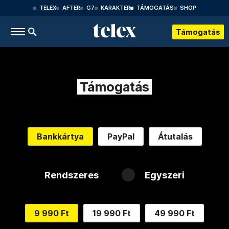
TELEX
AFTER
G7
KARAKTER
TÁMOGATÁS
SHOP
Támogatás
Támogatás
Bankkártya
PayPal
Átutalás
Rendszeres
Egyszeri
9 990 Ft
19 990 Ft
49 990 Ft