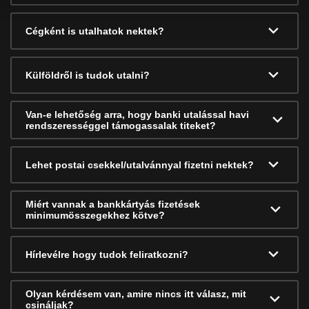
Cégként is utalhatok nektek?
Külföldről is tudok utalni?
Van-e lehetőség arra, hogy banki utalással havi
rendszerességgel támogassalak titeket?
Lehet postai csekkel/utalvánnyal fizetni nektek?
Miért vannak a bankkártyás fizetések
minimumösszegekhez kötve?
Hírlevélre hogy tudok feliratkozni?
Olyan kérdésem van, amire nincs itt válasz, mit
csináljak?