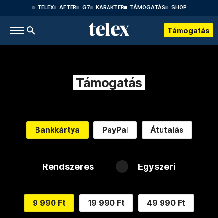
TELEX
AFTER
G7
KARAKTER
TÁMOGATÁS
SHOP
Támogatás
Támogatás
Bankkártya
PayPal
Átutalás
Rendszeres
Egyszeri
9 990 Ft
19 990 Ft
49 990 Ft