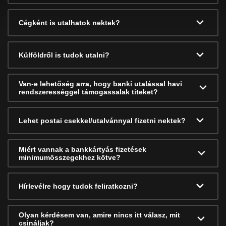
Cégként is utalhatok nektek?
Külföldről is tudok utalni?
Van-e lehetőség arra, hogy banki utalással havi
rendszerességgel támogassalak titeket?
Lehet postai csekkel/utalvánnyal fizetni nektek?
Miért vannak a bankkártyás fizetések
minimumösszegekhez kötve?
Hírlevélre hogy tudok feliratkozni?
Olyan kérdésem van, amire nincs itt válasz, mit
csináljak?