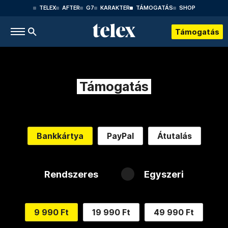
TELEX
AFTER
G7
KARAKTER
TÁMOGATÁS
SHOP
Támogatás
Támogatás
Bankkártya
PayPal
Átutalás
Rendszeres
Egyszeri
9 990 Ft
19 990 Ft
49 990 Ft