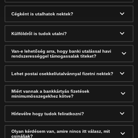
Cégként is utalhatok nektek?
Külföldről is tudok utalni?
Van-e lehetőség arra, hogy banki utalással havi
rendszerességgel támogassalak titeket?
Lehet postai csekkel/utalvánnyal fizetni nektek?
Miért vannak a bankkártyás fizetések
minimumösszegekhez kötve?
Hírlevélre hogy tudok feliratkozni?
Olyan kérdésem van, amire nincs itt válasz, mit
csináljak?