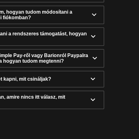
ám, hogyan tudom módosítani a
i fiókomban?
ni a rendszeres támogatást, hogyan
Simple Pay-ről vagy Barionról Paypalra
ra hogyan tudom megtenni?
t kapni, mit csináljak?
, amire nincs itt válasz, mit