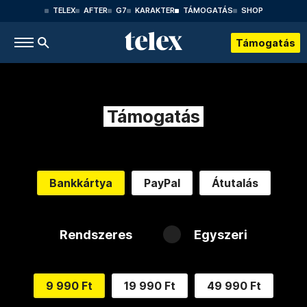
TELEX
AFTER
G7
KARAKTER
TÁMOGATÁS
SHOP
Támogatás
Támogatás
Bankkártya
PayPal
Átutalás
Rendszeres
Egyszeri
9 990 Ft
19 990 Ft
49 990 Ft