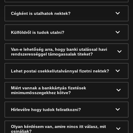
Cégként is utalhatok nektek?
Külföldről is tudok utalni?
Van-e lehetőség arra, hogy banki utalással havi
rendszerességgel támogassalak titeket?
Lehet postai csekkel/utalvánnyal fizetni nektek?
Miért vannak a bankkártyás fizetések
minimumösszegekhez kötve?
Hírlevélre hogy tudok feliratkozni?
Olyan kérdésem van, amire nincs itt válasz, mit
csináljak?