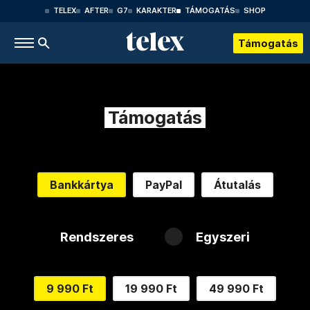
TELEX
AFTER
G7
KARAKTER
TÁMOGATÁS
SHOP
Támogatás
Támogatás
Bankkártya
PayPal
Átutalás
Rendszeres
Egyszeri
9 990 Ft
19 990 Ft
49 990 Ft