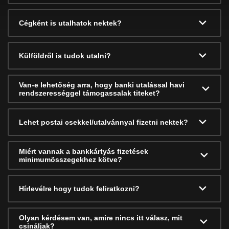
Cégként is utalhatok nektek?
Külföldről is tudok utalni?
Van-e lehetőség arra, hogy banki utalással havi
rendszerességgel támogassalak titeket?
Lehet postai csekkel/utalvánnyal fizetni nektek?
Miért vannak a bankkártyás fizetések
minimumösszegekhez kötve?
Hírlevélre hogy tudok feliratkozni?
Olyan kérdésem van, amire nincs itt válasz, mit
csináljak?