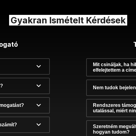
Gyakran Ismételt Kérdések
ogató
Mit csináljak, ha h
elfelejtettem a cím
k?
Nem tudok bejelent
támogatást?
Rendszeres támog
utalással, miért n
számít?
Szeretném megvált
hogyan tudom?