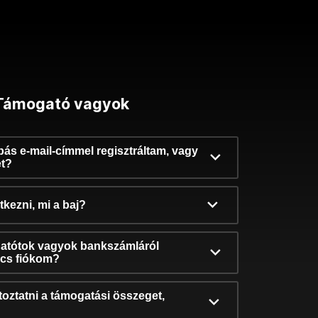
Támogató vagyok
ibás e-mail-címmel regisztráltam, vagy
et?
kezni, mi a baj?
atótok vagyok bankszámláról
incs fiókom?
oztatni a támogatási összeget,