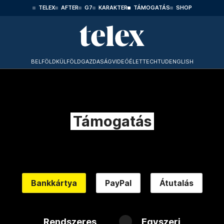
TELEX
AFTER
G7
KARAKTER
TÁMOGATÁS
SHOP
BELFÖLD
KÜLFÖLD
GAZDASÁG
VIDEÓ
ÉLET
TECHTUD
ENGLISH
Támogatás
Bankkártya
PayPal
Átutalás
Rendszeres
Egyszeri