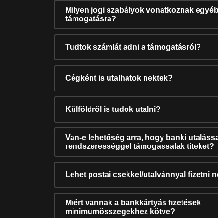
Milyen jogi szabályok vonatkoznak egyéb
támogatásra?
Tudtok számlát adni a támogatásról?
Cégként is utalhatok nektek?
Külföldről is tudok utalni?
Van-e lehetőség arra, hogy banki utalássa
rendszerességgel támogassalak titeket?
Lehet postai csekkel/utalvánnyal fizetni 
Miért vannak a bankkártyás fizetések
minimumösszegekhez kötve?