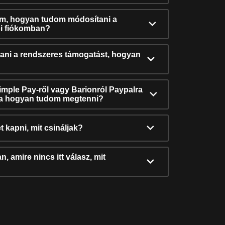
ám, hogyan tudom módosítani a
i fiókomban?
ni a rendszeres támogatást, hogyan
Simple Pay-ről vagy Barionról Paypalra
ra hogyan tudom megtenni?
t kapni, mit csináljak?
, amire nincs itt válasz, mit