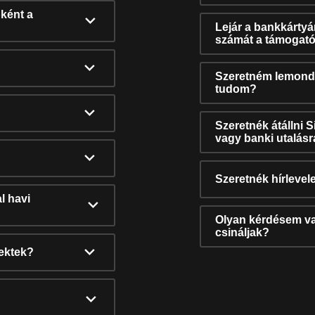
ként a
Lejár a bankkárty
számát a támogató
Szeretném lemonda
tudom?
Szeretnék átállni 
vagy banki utalás
Szeretnék hírlevele
l havi
Olyan kérdésem van
csináljak?
nektek?