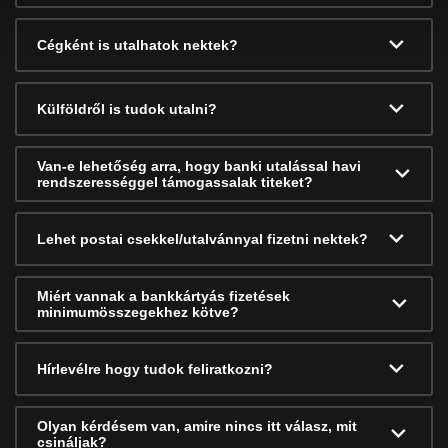
Cégként is utalhatok nektek?
Külföldről is tudok utalni?
Van-e lehetőség arra, hogy banki utalással havi
rendszerességgel támogassalak titeket?
Lehet postai csekkel/utalvánnyal fizetni nektek?
Miért vannak a bankkártyás fizetések
minimumösszegekhez kötve?
Hírlevélre hogy tudok feliratkozni?
Olyan kérdésem van, amire nincs itt válasz, mit
csináljak?