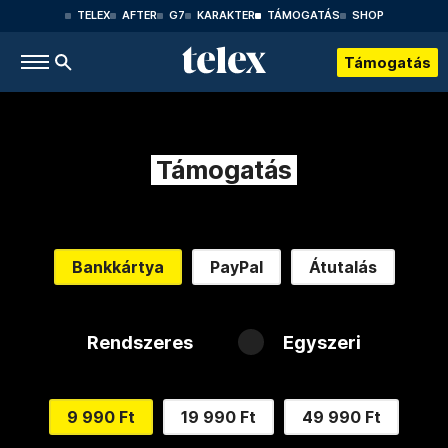
TELEX
AFTER
G7
KARAKTER
TÁMOGATÁS
SHOP
Támogatás
Támogatás
Bankkártya
PayPal
Átutalás
Rendszeres
Egyszeri
9 990 Ft
19 990 Ft
49 990 Ft