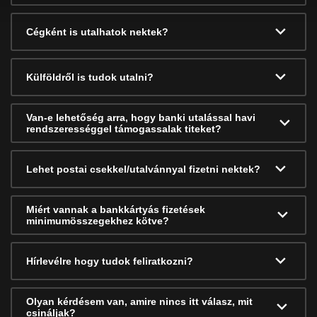
Cégként is utalhatok nektek?
Külföldről is tudok utalni?
Van-e lehetőség arra, hogy banki utalással havi
rendszerességgel támogassalak titeket?
Lehet postai csekkel/utalvánnyal fizetni nektek?
Miért vannak a bankkártyás fizetések
minimumösszegekhez kötve?
Hírlevélre hogy tudok feliratkozni?
Olyan kérdésem van, amire nincs itt válasz, mit
csináljak?