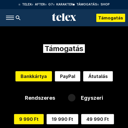
TELEX
AFTER
G7
KARAKTER
TÁMOGATÁS
SHOP
Támogatás
Támogatás
Bankkártya
PayPal
Átutalás
Rendszeres
Egyszeri
9 990 Ft
19 990 Ft
49 990 Ft