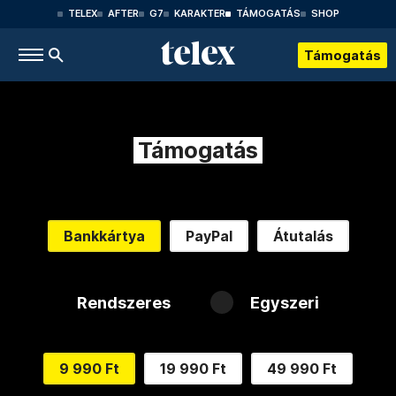
TELEX
AFTER
G7
KARAKTER
TÁMOGATÁS
SHOP
Támogatás
Támogatás
Bankkártya
PayPal
Átutalás
Rendszeres
Egyszeri
9 990 Ft
19 990 Ft
49 990 Ft