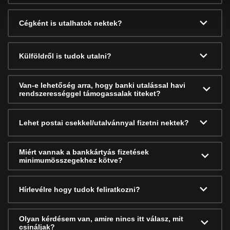
Cégként is utalhatok nektek?
Külföldről is tudok utalni?
Van-e lehetőség arra, hogy banki utalással havi
rendszerességgel támogassalak titeket?
Lehet postai csekkel/utalvánnyal fizetni nektek?
Miért vannak a bankkártyás fizetések
minimumösszegekhez kötve?
Hírlevélre hogy tudok feliratkozni?
Olyan kérdésem van, amire nincs itt válasz, mit
csináljak?